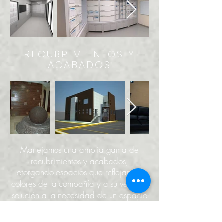
RECUBRIMIENTOS Y
ACABADOS
Manejamos una amplia gama de
recubrimientos y acabados,
otorgando
espacios que reflejan los
colores de la compañía y a su vez den
solución a la necesidad de un espacio
amplio de trabajo.
Trabajos de tablaroca,mamposteria,