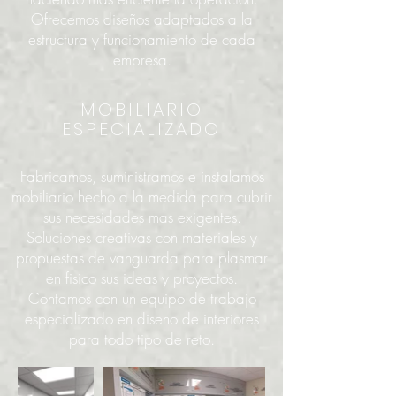
Ofrecemos diseños adaptados a la
estructura y funcionamiento de cada
empresa.
MOBILIARIO
ESPECIALIZADO
Fabricamos, suministramos e instalamos
mobiliario hecho a la medida para cubrir
sus necesidades mas exigentes.
Soluciones creativas con materiales y
propuestas de vanguarda para plasmar
en fisico sus ideas y proyectos.
Contamos con un equipo de trabajo
especializado en diseno de interiores
para todo tipo de reto.