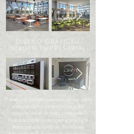
DISEÑO GRÁFICO/
IMAGEN EMPRESARIAL
El diseno e imagen empresarial son parte
esencial de la comunicacion y del
aspecto visual de toda compania.
Nuestros tableros recogen y procesan
datos para la toma de decisiones,
haciendo más eficiente la operación.