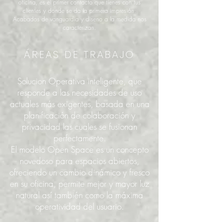
oficina, es el primer contacto que tienes con tus
clientes y donde se da la primera impresión.
Acabados de vanguardia y diseno a la medida nos
caracterizan.
ÁREAS DE TRABAJO
Solucion Operativa inteligente, que
responde a las necesidades de uso
actuales más exigentes, basada en una
planificación de colaboración y
privacidad las cuales se fusionan
perfectamente.
El modelo Open Space es un concepto
novedoso para espacios abiertos,
ofreciendo un cambio dinámico y fresco
en su oficina, permite mejor y mayor luz
natural así también como la máxima
operatividad del usuario.