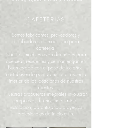
CAFETERÍAS
Somos fabricantes, proveedores y
distribuidores de mobiliario para
cafeteria.
Nuestros muebles están diseñados para
que sean resistentes y se mantengan en
buen estado con el paso de los años,
contribuyendo positivamente al aspecto
interior de las locaciones de nuestros
clientes.
Nuestras propuestas integrales involucran
propuesta, diseno, mobiliario e
instalacion, garantizando proyectos
profesionales de inicio a fin.