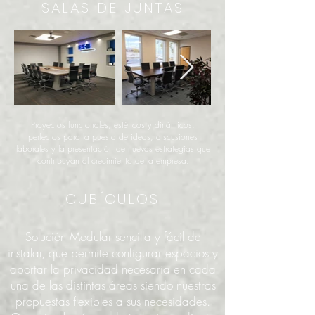
SALAS DE JUNTAS
Proyectos funcionales, estéticos y dinámicos,
perfectos para la puesta de ideas, discusiones
laborales y la presentación de nuevas estrategias que
contribuyan al crecimiento de la empresa.
CUBÍCULOS
Solución Modular sencilla y fácil de
instalar, que permite configurar espacios y
aportar la privacidad necesaria en cada
una de las distintas áreas siendo nuestras
propuestas flexibles a sus necesidades.